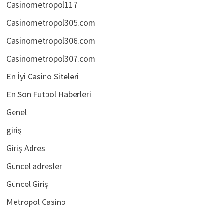
Casinometropol117
Casinometropol305.com
Casinometropol306.com
Casinometropol307.com
En İyi Casino Siteleri
En Son Futbol Haberleri
Genel
giriş
Giriş Adresi
Güncel adresler
Güncel Giriş
Metropol Casino