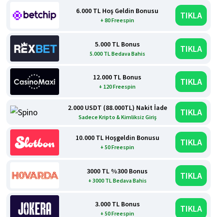
6.000 TL Hoş Geldin Bonusu
TIKLA
+ 80 Freespin
5.000 TL Bonus
TIKLA
5.000 TL Bedava Bahis
12.000 TL Bonus
TIKLA
+ 120 Freespin
2.000 USDT (88.000TL) Nakit İade
TIKLA
Sadece Kripto & Kimliksiz Giriş
10.000 TL Hoşgeldin Bonusu
TIKLA
+ 50 Freespin
3000 TL %300 Bonus
TIKLA
+ 3000 TL Bedava Bahis
3.000 TL Bonus
TIKLA
+ 50 Freespin