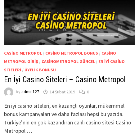
CASINO METROPOL
/
CASINO METROPOL BONUS
/
CASINO
METROPOL GIRIŞ
/
CASINOMETROPOL GÜNCEL
/
EN İYI CASINO
SITELERI
/
ÜYELIK BONUSU
En İyi Casino Siteleri – Casino Metropol
by
admin127
14 Şubat 2019
0
En iyi casino siteleri, en kazançlı oyunlar, mükemmel
bonus kampanyaları ve daha fazlası hepsi bu yazıda.
Türkiye’nin en çok kazandıran canlı casino sitesi Casino
Metropol …