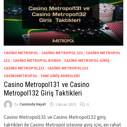
CASINO METROPOL
/
CASINO METROPOL 131
/
CASINO METROPOL
132
/
CASINO METROPOL BONUS
/
CASINO METROPOL GIRIŞ
/
CASINO METROPOL131
/
CASINO METROPOL132
/
CASINOMETROPOL
/
YANI GIRIŞ ADRESLERI
Casino Metropol131 ve Casino
Metropol132 Giriş Taktikleri
by
Casinoda Hayat
1 Nisan 2019
0
Casino Metropol131 ve Casino Metropol132 giriş
taktikleri ile Casino Metropol sitesine giriş için, en rahat