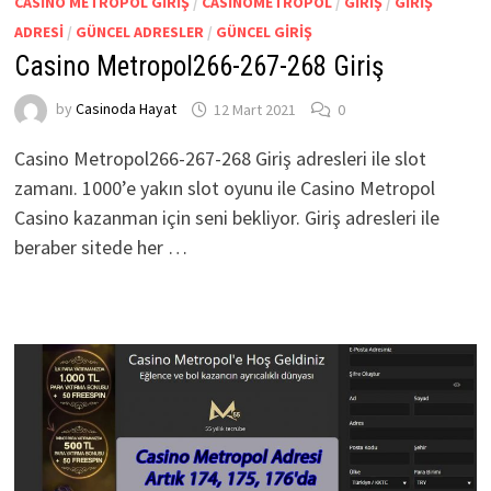
CASINO METROPOL GIRIŞ
/
CASINOMETROPOL
/
GIRIŞ
/
GIRIŞ
ADRESI
/
GÜNCEL ADRESLER
/
GÜNCEL GIRIŞ
Casino Metropol266-267-268 Giriş
by
Casinoda Hayat
12 Mart 2021
0
Casino Metropol266-267-268 Giriş adresleri ile slot
zamanı. 1000’e yakın slot oyunu ile Casino Metropol
Casino kazanman için seni bekliyor. Giriş adresleri ile
beraber sitede her …