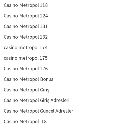
Casino Metropol 118
Casino Metropol 124
Casino Metropol 131
Casino Metropol 132
casino metropol 174
casino metropol 175
Casino Metropol 176
Casino Metropol Bonus
Casino Metropol Giriş
Casino Metropol Giriş Adresleri
Casino Metropol Güncel Adresler
Casino Metropol118