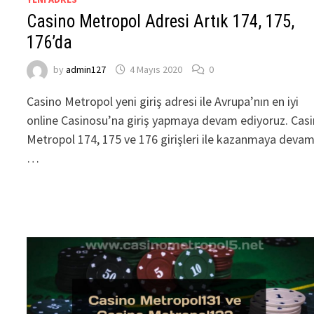
Casino Metropol Adresi Artık 174, 175,
176’da
by
admin127
4 Mayıs 2020
0
Casino Metropol yeni giriş adresi ile Avrupa’nın en iyi
online Casinosu’na giriş yapmaya devam ediyoruz. Cas
Metropol 174, 175 ve 176 girişleri ile kazanmaya devam
…