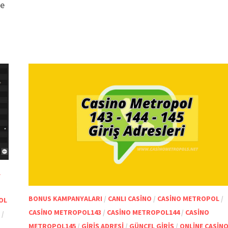
ve
L
BONUS KAMPANYALARI
/
CANLI CASINO
/
CASINO METROPOL
/
OL
CASINO METROPOL143
/
CASINO METROPOL144
/
CASINO
L
/
METROPOL145
/
GIRIŞ ADRESI
/
GÜNCEL GIRIŞ
/
ONLINE CASIN