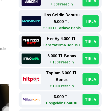
TIKLA
+ 50 Freespin
Hoş Geldin Bonusu
TIKLA
5.000 TL
+ 500 TL Bedava Bahis
Her Ay 4.000 TL
TIKLA
Para Yatırma Bonusu
idir
5.000 TL Bonus
TIKLA
+ 150 Freespin
Toplam 6.000 TL
TIKLA
Bonus
+ 100 Freespin
8.000 TL
TIKLA
Hoşgeldin Bonusu