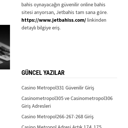
bahis oynayacağın güvenilir online bahis
sitesi arıyorsan, Jetbahis tam sana göre.
https://www.jetbahiss.com/
linkinden
detaylı bilgiye eriş.
GÜNCEL YAZILAR
Casino Metropol331 Güvenilir Giriş
Casinometropol305 ve Casinometropol306
Giriş Adresleri
Casino Metropol266-267-268 Giriş
Casino Metropol Adresi Artık 174, 175,