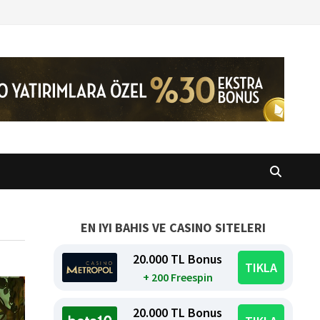
EN IYI BAHIS VE CASINO SITELERI
20.000 TL Bonus
TIKLA
+ 200 Freespin
20.000 TL Bonus