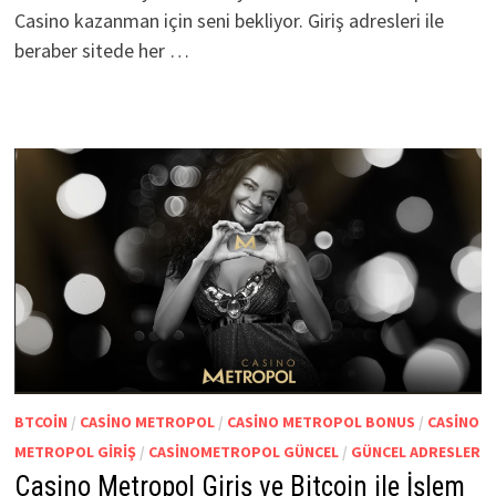
Casino kazanman için seni bekliyor. Giriş adresleri ile
beraber sitede her …
BTCOIN
/
CASINO METROPOL
/
CASINO METROPOL BONUS
/
CASINO
METROPOL GIRIŞ
/
CASINOMETROPOL GÜNCEL
/
GÜNCEL ADRESLER
Casino Metropol Giriş ve Bitcoin ile İşlem