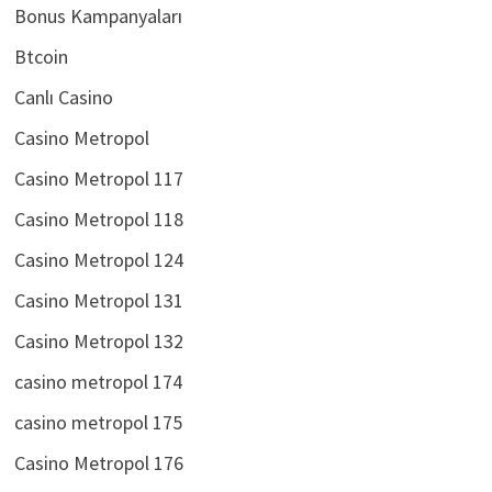
Bonus Kampanyaları
Btcoin
Canlı Casino
Casino Metropol
Casino Metropol 117
Casino Metropol 118
Casino Metropol 124
Casino Metropol 131
Casino Metropol 132
casino metropol 174
casino metropol 175
Casino Metropol 176