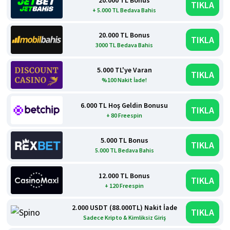
TIKLA
+ 5.000 TL Bedava Bahis
20.000 TL Bonus
TIKLA
3000 TL Bedava Bahis
5.000 TL'ye Varan
TIKLA
%100 Nakit İade!
6.000 TL Hoş Geldin Bonusu
TIKLA
+ 80 Freespin
5.000 TL Bonus
TIKLA
5.000 TL Bedava Bahis
12.000 TL Bonus
TIKLA
+ 120 Freespin
2.000 USDT (88.000TL) Nakit İade
TIKLA
Sadece Kripto & Kimliksiz Giriş