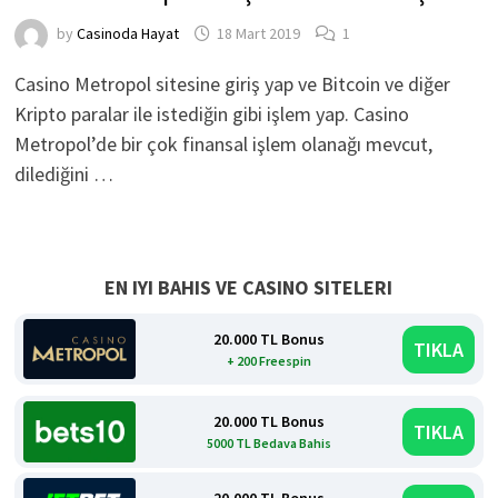
by
Casinoda Hayat
18 Mart 2019
1
Casino Metropol sitesine giriş yap ve Bitcoin ve diğer
Kripto paralar ile istediğin gibi işlem yap. Casino
Metropol’de bir çok finansal işlem olanağı mevcut,
dilediğini …
EN IYI BAHIS VE CASINO SITELERI
20.000 TL Bonus
TIKLA
+ 200 Freespin
20.000 TL Bonus
TIKLA
5000 TL Bedava Bahis
20.000 TL Bonus