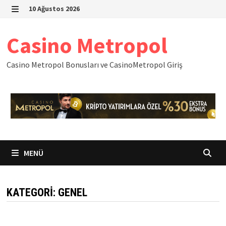
İçeriğe
10 Ağustos 2026
geç
MENÜ
Casino Metropol
Casino Metropol Bonusları ve CasinoMetropol Giriş
MENÜ
KATEGORI:
GENEL