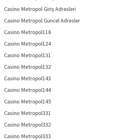
Casino Metropol Giriş Adresleri
Casino Metropol Güncel Adresler
Casino Metropol118
Casino Metropol124
Casino Metropol131
Casino Metropol132
Casino Metropol143
Casino Metropol144
Casino Metropol145
Casino Metropol331
Casino Metropol332
Casino Metropol333