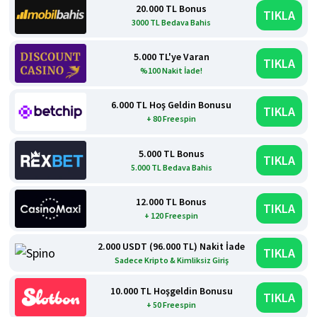
20.000 TL Bonus
TIKLA
3000 TL Bedava Bahis
5.000 TL'ye Varan
TIKLA
%100 Nakit İade!
6.000 TL Hoş Geldin Bonusu
TIKLA
+ 80 Freespin
5.000 TL Bonus
TIKLA
5.000 TL Bedava Bahis
12.000 TL Bonus
TIKLA
+ 120 Freespin
2.000 USDT (96.000 TL) Nakit İade
TIKLA
Sadece Kripto & Kimliksiz Giriş
10.000 TL Hoşgeldin Bonusu
TIKLA
+ 50 Freespin