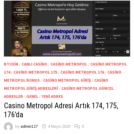
BTCOIN
/
CANLI CASINO
/
CASINO METROPOL
/
CASINO METROPOL
174
/
CASINO METROPOL 175
/
CASINO METROPOL 176
/
CASINO
METROPOL BONUS
/
CASINO METROPOL GIRIŞ
/
CASINO
METROPOL GIRIŞ ADRESLERI
/
CASINO METROPOL GÜNCEL
ADRESLER
/
GENEL
/
YENI ADRES
Casino Metropol Adresi Artık 174, 175,
176’da
by
admin127
4 Mayıs 2020
0