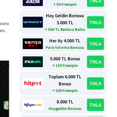
TIKLA
+ 50 Freespin
Hoş Geldin Bonusu
TIKLA
5.000 TL
asino
+ 500 TL Bedava Bahis
vam.
Her Ay 4.000 TL
TIKLA
Para Yatırma Bonusu
5.000 TL Bonus
TIKLA
+ 150 Freespin
Toplam 6.000 TL
TIKLA
Bonus
+ 100 Freespin
8.000 TL
TIKLA
Hoşgeldin Bonusu