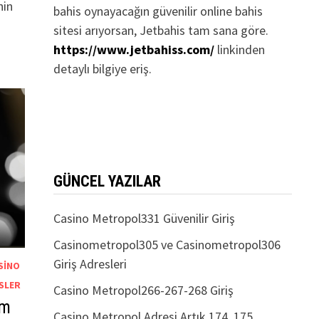
nin
bahis oynayacağın güvenilir online bahis
sitesi arıyorsan, Jetbahis tam sana göre.
https://www.jetbahiss.com/
linkinden
detaylı bilgiye eriş.
GÜNCEL YAZILAR
Casino Metropol331 Güvenilir Giriş
Casinometropol305 ve Casinometropol306
Giriş Adresleri
SINO
SLER
Casino Metropol266-267-268 Giriş
em
Casino Metropol Adresi Artık 174, 175,