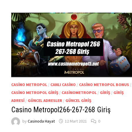
CASINO METROPOL
/
CANLI CASINO
/
CASINO METROPOL BONUS
/
CASINO METROPOL GIRIŞ
/
CASINOMETROPOL
/
GIRIŞ
/
GIRIŞ
ADRESI
/
GÜNCEL ADRESLER
/
GÜNCEL GIRIŞ
Casino Metropol266-267-268 Giriş
by
Casinoda Hayat
12 Mart 2021
0