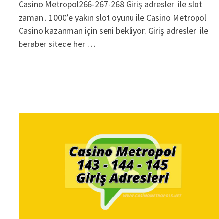
Casino Metropol266-267-268 Giriş adresleri ile slot
zamanı. 1000’e yakın slot oyunu ile Casino Metropol
Casino kazanman için seni bekliyor. Giriş adresleri ile
beraber sitede her …