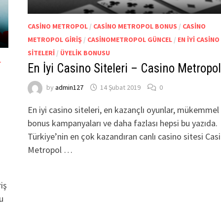
CASINO METROPOL
/
CASINO METROPOL BONUS
/
CASINO
METROPOL GIRIŞ
/
CASINOMETROPOL GÜNCEL
/
EN İYI CASINO
SITELERI
/
ÜYELIK BONUSU
L
En İyi Casino Siteleri – Casino Metropol
by
admin127
14 Şubat 2019
0
En iyi casino siteleri, en kazançlı oyunlar, mükemmel
bonus kampanyaları ve daha fazlası hepsi bu yazıda.
Türkiye’nin en çok kazandıran canlı casino sitesi Cas
Metropol …
riş
lu