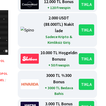
12.000 TL Bonus
TIKLA
+ 120 Freespin
2.000 USDT
(88.000TL) Nakit
TIKLA
İade
Sadece Kripto &
Kimliksiz Giriş
10.000 TL Hoşgeldin
TIKLA
Bonusu
POL
+ 50 Freespin
O
OPOL
3000 TL %300
NEL
/
Bonus
TIKLA
+ 3000 TL Bedava
Bahis
3.000 TL Bonus