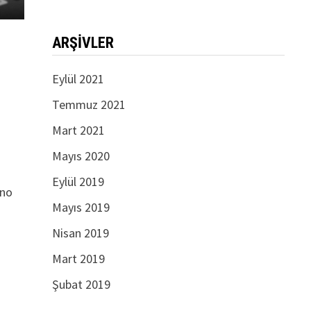
ARŞIVLER
Eylül 2021
Temmuz 2021
Mart 2021
Mayıs 2020
Eylül 2019
ino
Mayıs 2019
Nisan 2019
Mart 2019
Şubat 2019