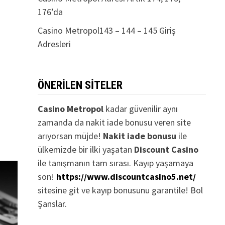
176’da
Casino Metropol143 – 144 – 145 Giriş
Adresleri
ÖNERILEN SITELER
Casino Metropol
kadar güvenilir aynı
zamanda da nakit iade bonusu veren site
arıyorsan müjde!
Nakit iade bonusu
ile
ülkemizde bir ilki yaşatan
Discount Casino
ile tanışmanın tam sırası. Kayıp yaşamaya
son!
https://www.discountcasino5.net/
sitesine git ve kayıp bonusunu garantile! Bol
Şanslar.