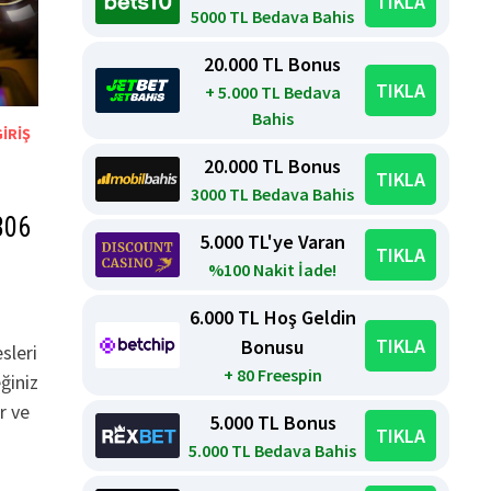
TIKLA
5000 TL Bedava Bahis
20.000 TL Bonus
TIKLA
+ 5.000 TL Bedava
Bahis
IRIŞ
20.000 TL Bonus
TIKLA
3000 TL Bedava Bahis
306
5.000 TL'ye Varan
TIKLA
%100 Nakit İade!
6.000 TL Hoş Geldin
TIKLA
Bonusu
sleri
+ 80 Freespin
ğiniz
ir ve
5.000 TL Bonus
TIKLA
5.000 TL Bedava Bahis