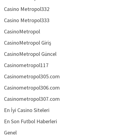
Casino Metropol332
Casino Metropol333
CasinoMetropol
CasinoMetropol Giriş
CasinoMetropol Güncel
Casinometropol117
Casinometropol305.com
Casinometropol306.com
Casinometropol307.com
En İyi Casino Siteleri
En Son Futbol Haberleri
Genel