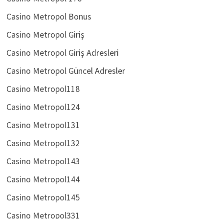
Casino Metropol Bonus
Casino Metropol Giriş
Casino Metropol Giriş Adresleri
Casino Metropol Güncel Adresler
Casino Metropol118
Casino Metropol124
Casino Metropol131
Casino Metropol132
Casino Metropol143
Casino Metropol144
Casino Metropol145
Casino Metropol331