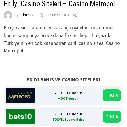
En İyi Casino Siteleri – Casino Metropol
by
admin127
14 Şubat 2019
0
En iyi casino siteleri, en kazançlı oyunlar, mükemmel
bonus kampanyaları ve daha fazlası hepsi bu yazıda.
Türkiye’nin en çok kazandıran canlı casino sitesi Casino
Metropol …
EN IYI BAHIS VE CASINO SITELERI
20.000 TL Bonus
TIKLA
+ 200 Freespin
20.000 TL Bonus
TIKLA
5000 TL Bedava Bahis