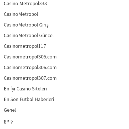
Casino Metropol333
CasinoMetropol
CasinoMetropol Giriş
CasinoMetropol Güncel
Casinometropol117
Casinometropol305.com
Casinometropol306.com
Casinometropol307.com
En İyi Casino Siteleri
En Son Futbol Haberleri
Genel
giriş