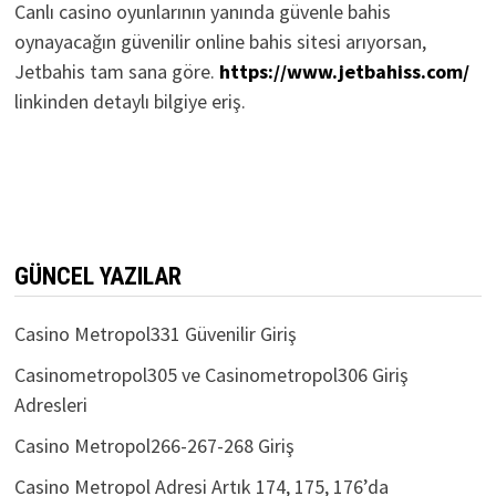
Canlı casino oyunlarının yanında güvenle bahis
oynayacağın güvenilir online bahis sitesi arıyorsan,
Jetbahis tam sana göre.
https://www.jetbahiss.com/
linkinden detaylı bilgiye eriş.
GÜNCEL YAZILAR
Casino Metropol331 Güvenilir Giriş
Casinometropol305 ve Casinometropol306 Giriş
Adresleri
Casino Metropol266-267-268 Giriş
Casino Metropol Adresi Artık 174, 175, 176’da