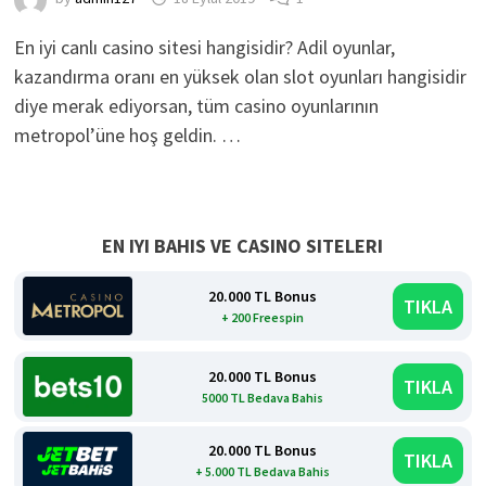
En iyi canlı casino sitesi hangisidir? Adil oyunlar,
kazandırma oranı en yüksek olan slot oyunları hangisidir
diye merak ediyorsan, tüm casino oyunlarının
metropol’üne hoş geldin. …
EN IYI BAHIS VE CASINO SITELERI
20.000 TL Bonus
TIKLA
+ 200 Freespin
20.000 TL Bonus
TIKLA
5000 TL Bedava Bahis
20.000 TL Bonus
TIKLA
+ 5.000 TL Bedava Bahis