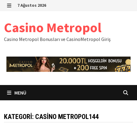
İçeriğe
7 Ağustos 2026
geç
MENÜ
Casino Metropol
Casino Metropol Bonusları ve CasinoMetropol Giriş
MENÜ
KATEGORI:
CASINO METROPOL144