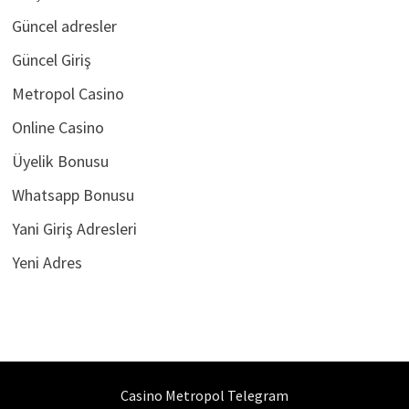
Güncel adresler
Güncel Giriş
Metropol Casino
Online Casino
Üyelik Bonusu
Whatsapp Bonusu
Yani Giriş Adresleri
Yeni Adres
Casino Metropol Telegram