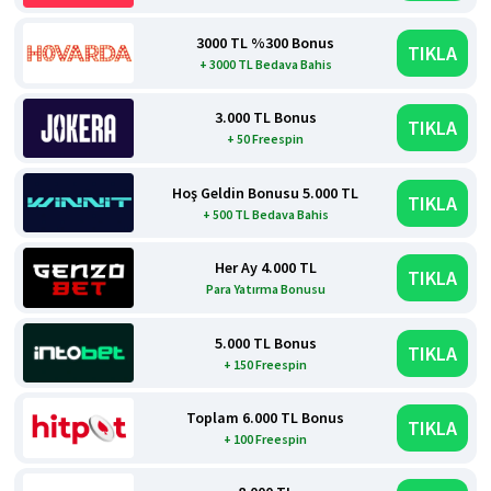
3000 TL %300 Bonus
TIKLA
+ 3000 TL Bedava Bahis
3.000 TL Bonus
TIKLA
+ 50 Freespin
Hoş Geldin Bonusu 5.000 TL
TIKLA
+ 500 TL Bedava Bahis
Her Ay 4.000 TL
TIKLA
Para Yatırma Bonusu
5.000 TL Bonus
TIKLA
+ 150 Freespin
Toplam 6.000 TL Bonus
TIKLA
+ 100 Freespin