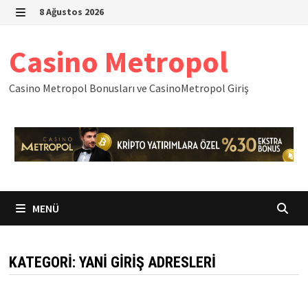
İçeriğe
8 Ağustos 2026
geç
MENÜ
Casino Metropol
Casino Metropol Bonusları ve CasinoMetropol Giriş
MENÜ
KATEGORI:
YANI GIRIŞ ADRESLERI