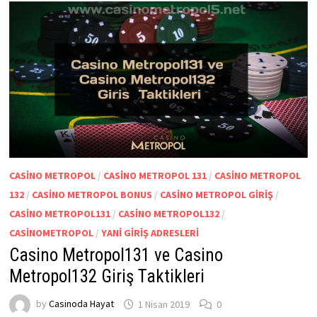
CASINO METROPOL
/
CASINO METROPOL 131
/
CASINO METROPOL
132
/
CASINO METROPOL BONUS
/
CASINO METROPOL GIRIŞ
/
CASINO METROPOL131
/
CASINO METROPOL132
/
CASINOMETROPOL
/
YANI GIRIŞ ADRESLERI
Casino Metropol131 ve Casino
Metropol132 Giriş Taktikleri
by
Casinoda Hayat
1 Nisan 2019
0