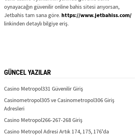
oynayacağın güvenilir online bahis sitesi arıyorsan,
Jetbahis tam sana göre.
https://www.jetbahiss.com/
linkinden detaylı bilgiye eriş.
GÜNCEL YAZILAR
Casino Metropol331 Güvenilir Giriş
Casinometropol305 ve Casinometropol306 Giriş
Adresleri
Casino Metropol266-267-268 Giriş
Casino Metropol Adresi Artık 174, 175, 176’da