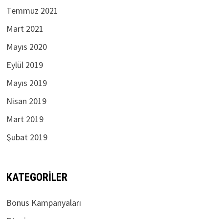
Temmuz 2021
Mart 2021
Mayıs 2020
Eylül 2019
Mayıs 2019
Nisan 2019
Mart 2019
Şubat 2019
KATEGORILER
Bonus Kampanyaları