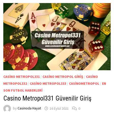
CASINO METROPOL331
/
CASINO METROPOL GIRIŞ
/
CASINO
METROPOL332
/
CASINO METROPOL333
/
CASINOMETROPOL
/
EN
SON FUTBOL HABERLERI
Casino Metropol331 Güvenilir Giriş
by
Casinoda Hayat
16 Eylül 2021
0