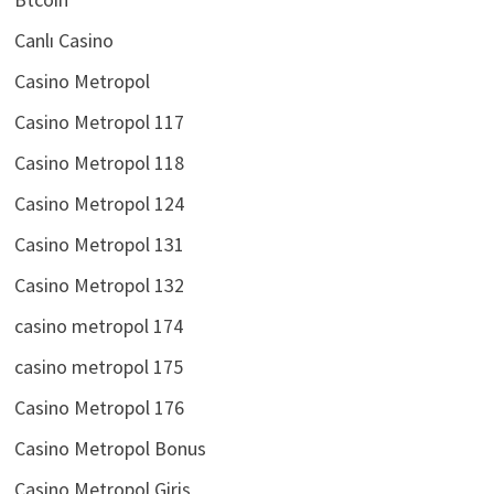
Canlı Casino
Casino Metropol
Casino Metropol 117
Casino Metropol 118
Casino Metropol 124
Casino Metropol 131
Casino Metropol 132
casino metropol 174
casino metropol 175
Casino Metropol 176
Casino Metropol Bonus
Casino Metropol Giriş