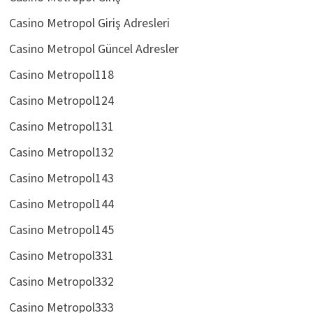
Casino Metropol Giriş Adresleri
Casino Metropol Güncel Adresler
Casino Metropol118
Casino Metropol124
Casino Metropol131
Casino Metropol132
Casino Metropol143
Casino Metropol144
Casino Metropol145
Casino Metropol331
Casino Metropol332
Casino Metropol333