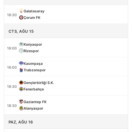
Galatasaray
18:30
Çorum FK
CTS, AĞU 15
Konyaspor
16:00
Rizespor
Kasımpaşa
16:00
Trabzonspor
Gençlerbirliği S.K.
18:30
Fenerbahçe
Gaziantep FK
18:30
Alanyaspor
PAZ, AĞU 16