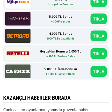
TIKLA
Hoşgeldin Bonusu
5.000 TL Bonus
TIKLA
+ 300 Freespin
4.000 TL Bonus
TIKLA
1000 TL Bedava Bahis
Hoşgeldin Bonusu 5.050 TL
TIKLA
+ 500 TL Bedava Bahis
5.000 TL İade Bonusu
TIKLA
+ 1000 TL Risksiz Bahis
KAZANÇLI HABERLER BURADA
Canlı casino oyunlarının yanında güvenle bahis