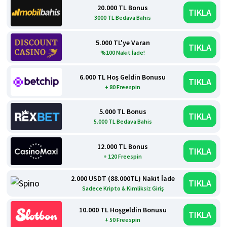
20.000 TL Bonus
TIKLA
3000 TL Bedava Bahis
5.000 TL'ye Varan
TIKLA
%100 Nakit İade!
6.000 TL Hoş Geldin Bonusu
TIKLA
+ 80 Freespin
5.000 TL Bonus
TIKLA
5.000 TL Bedava Bahis
12.000 TL Bonus
TIKLA
+ 120 Freespin
2.000 USDT (88.000TL) Nakit İade
TIKLA
Sadece Kripto & Kimliksiz Giriş
10.000 TL Hoşgeldin Bonusu
TIKLA
+ 50 Freespin