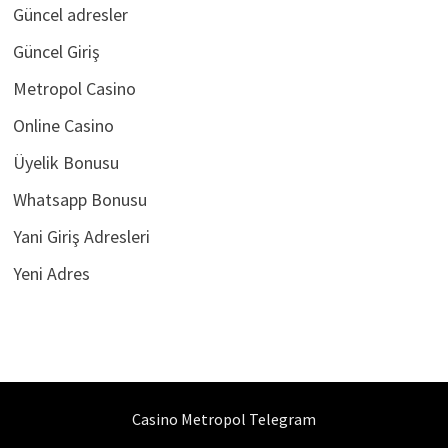
Güncel adresler
Güncel Giriş
Metropol Casino
Online Casino
Üyelik Bonusu
Whatsapp Bonusu
Yani Giriş Adresleri
Yeni Adres
Casino Metropol Telegram