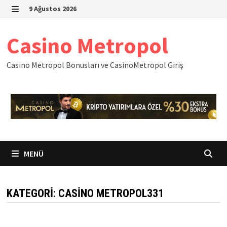
İçeriğe
9 Ağustos 2026
geç
MENÜ
Casino Metropol
Casino Metropol Bonusları ve CasinoMetropol Giriş
MENÜ
KATEGORI:
CASINO METROPOL331