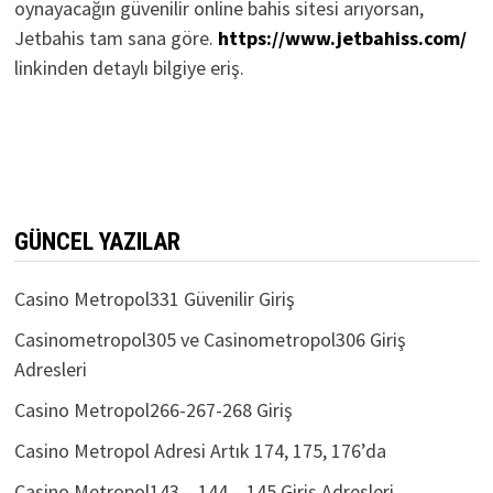
oynayacağın güvenilir online bahis sitesi arıyorsan,
Jetbahis tam sana göre.
https://www.jetbahiss.com/
linkinden detaylı bilgiye eriş.
GÜNCEL YAZILAR
Casino Metropol331 Güvenilir Giriş
Casinometropol305 ve Casinometropol306 Giriş
Adresleri
Casino Metropol266-267-268 Giriş
Casino Metropol Adresi Artık 174, 175, 176’da
Casino Metropol143 – 144 – 145 Giriş Adresleri