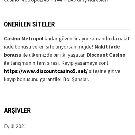
ÖNERILEN SITELER
Casino Metropol
kadar güvenilir aynı zamanda da nakit
iade bonusu veren site arıyorsan müjde!
Nakit iade
bonusu
ile ülkemizde bir ilki yaşatan
Discount Casino
ile tanışmanın tam sırası. Kayıp yaşamaya son!
https://www.discountcasino5.net/
sitesine git ve
kayıp bonusunu garantile! Bol Şanslar.
ARŞIVLER
Eylül 2021