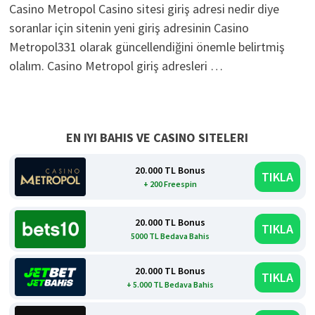
Casino Metropol Casino sitesi giriş adresi nedir diye
soranlar için sitenin yeni giriş adresinin Casino
Metropol331 olarak güncellendiğini önemle belirtmiş
olalım. Casino Metropol giriş adresleri …
EN IYI BAHIS VE CASINO SITELERI
20.000 TL Bonus
TIKLA
+ 200 Freespin
20.000 TL Bonus
TIKLA
5000 TL Bedava Bahis
20.000 TL Bonus
TIKLA
+ 5.000 TL Bedava Bahis