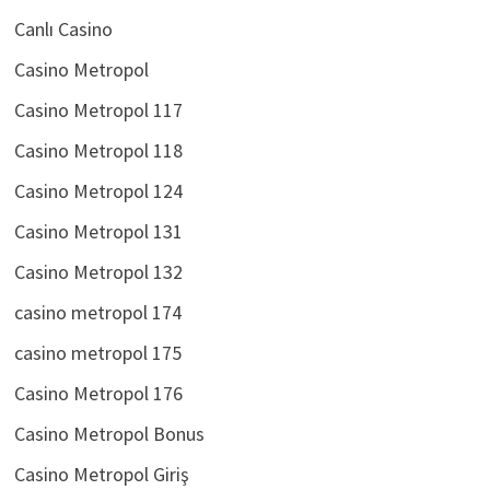
Canlı Casino
Casino Metropol
Casino Metropol 117
Casino Metropol 118
Casino Metropol 124
Casino Metropol 131
Casino Metropol 132
casino metropol 174
casino metropol 175
Casino Metropol 176
Casino Metropol Bonus
Casino Metropol Giriş