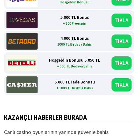
Hoşgeldin Bonusu
5.000 TL Bonus
TIKLA
+ 300 Freespin
4.000 TL Bonus
TIKLA
1000 TL Bedava Bahis
Hoşgeldin Bonusu 5.050 TL
TIKLA
+ 500 TL Bedava Bahis
5.000 TL İade Bonusu
TIKLA
+ 1000 TL Risksiz Bahis
KAZANÇLI HABERLER BURADA
Canlı casino oyunlarının yanında güvenle bahis