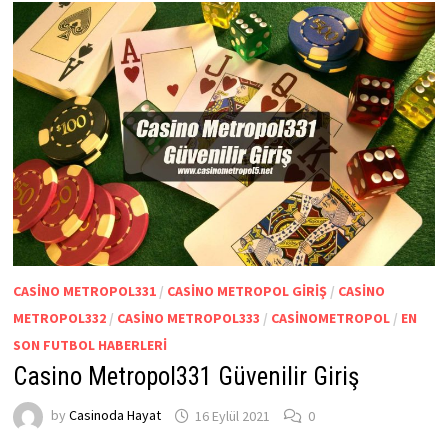
CASINO METROPOL331
/
CASINO METROPOL GIRIŞ
/
CASINO
METROPOL332
/
CASINO METROPOL333
/
CASINOMETROPOL
/
EN
SON FUTBOL HABERLERI
Casino Metropol331 Güvenilir Giriş
by
Casinoda Hayat
16 Eylül 2021
0