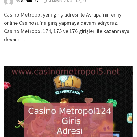
by
admin127
4 Mayıs 2020
0
Casino Metropol yeni giriş adresi ile Avrupa’nın en iyi
online Casinosu’na giriş yapmaya devam ediyoruz.
Casino Metropol 174, 175 ve 176 girişleri ile kazanmaya
devam. …