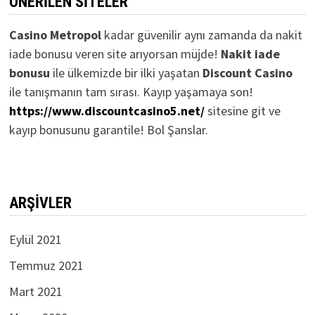
ÖNERILEN SITELER
Casino Metropol
kadar güvenilir aynı zamanda da nakit
iade bonusu veren site arıyorsan müjde!
Nakit iade
bonusu
ile ülkemizde bir ilki yaşatan
Discount Casino
ile tanışmanın tam sırası. Kayıp yaşamaya son!
https://www.discountcasino5.net/
sitesine git ve
kayıp bonusunu garantile! Bol Şanslar.
ARŞIVLER
Eylül 2021
Temmuz 2021
Mart 2021