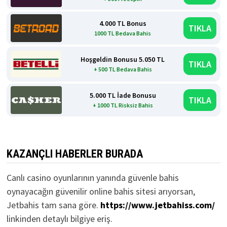
4.000 TL Bonus
TIKLA
1000 TL Bedava Bahis
Hoşgeldin Bonusu 5.050 TL
TIKLA
+ 500 TL Bedava Bahis
5.000 TL İade Bonusu
TIKLA
+ 1000 TL Risksiz Bahis
KAZANÇLI HABERLER BURADA
Canlı casino oyunlarının yanında güvenle bahis
oynayacağın güvenilir online bahis sitesi arıyorsan,
Jetbahis tam sana göre.
https://www.jetbahiss.com/
linkinden detaylı bilgiye eriş.