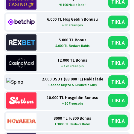
TIKLA
%100 Nakit İade!
6.000 TL Hoş Geldin Bonusu
TIKLA
+ 80 Freespin
5.000 TL Bonus
TIKLA
5.000 TL Bedava Bahis
12.000 TL Bonus
TIKLA
+ 120 Freespin
2.000 USDT (88.000TL) Nakit İade
TIKLA
Sadece Kripto & Kimliksiz Giriş
10.000 TL Hoşgeldin Bonusu
TIKLA
+ 50 Freespin
3000 TL %300 Bonus
TIKLA
+ 3000 TL Bedava Bahis