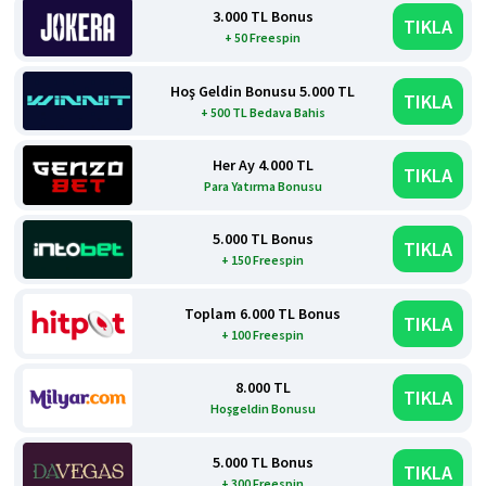
3.000 TL Bonus
TIKLA
+ 50 Freespin
Hoş Geldin Bonusu 5.000 TL
TIKLA
+ 500 TL Bedava Bahis
Her Ay 4.000 TL
TIKLA
Para Yatırma Bonusu
5.000 TL Bonus
TIKLA
+ 150 Freespin
Toplam 6.000 TL Bonus
TIKLA
+ 100 Freespin
8.000 TL
TIKLA
Hoşgeldin Bonusu
5.000 TL Bonus
TIKLA
+ 300 Freespin