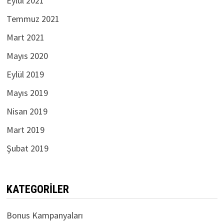
Eylül 2021
Temmuz 2021
Mart 2021
Mayıs 2020
Eylül 2019
Mayıs 2019
Nisan 2019
Mart 2019
Şubat 2019
KATEGORILER
Bonus Kampanyaları