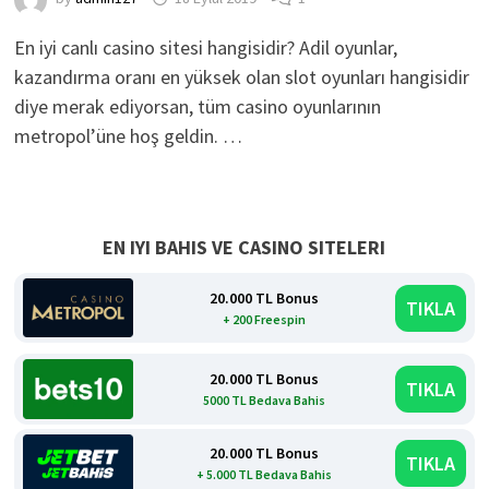
En iyi canlı casino sitesi hangisidir? Adil oyunlar,
kazandırma oranı en yüksek olan slot oyunları hangisidir
diye merak ediyorsan, tüm casino oyunlarının
metropol’üne hoş geldin. …
EN IYI BAHIS VE CASINO SITELERI
20.000 TL Bonus
TIKLA
+ 200 Freespin
20.000 TL Bonus
TIKLA
5000 TL Bedava Bahis
20.000 TL Bonus
TIKLA
+ 5.000 TL Bedava Bahis