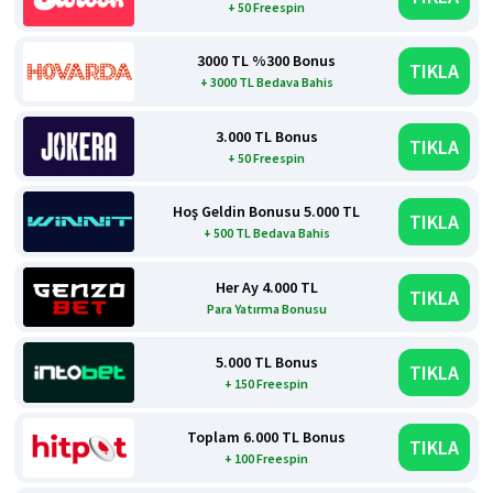
+ 50 Freespin
3000 TL %300 Bonus
TIKLA
+ 3000 TL Bedava Bahis
3.000 TL Bonus
TIKLA
+ 50 Freespin
Hoş Geldin Bonusu 5.000 TL
TIKLA
+ 500 TL Bedava Bahis
Her Ay 4.000 TL
TIKLA
Para Yatırma Bonusu
5.000 TL Bonus
TIKLA
+ 150 Freespin
Toplam 6.000 TL Bonus
TIKLA
+ 100 Freespin