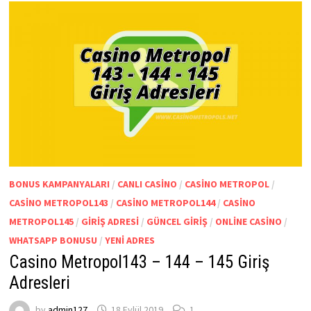
BONUS KAMPANYALARI
/
CANLI CASINO
/
CASINO METROPOL
/
CASINO METROPOL143
/
CASINO METROPOL144
/
CASINO
METROPOL145
/
GIRIŞ ADRESI
/
GÜNCEL GIRIŞ
/
ONLINE CASINO
/
WHATSAPP BONUSU
/
YENI ADRES
Casino Metropol143 – 144 – 145 Giriş
Adresleri
by
admin127
18 Eylül 2019
1