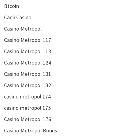
Btcoin
Canlı Casino
Casino Metropol
Casino Metropol 117
Casino Metropol 118
Casino Metropol 124
Casino Metropol 131
Casino Metropol 132
casino metropol 174
casino metropol 175
Casino Metropol 176
Casino Metropol Bonus