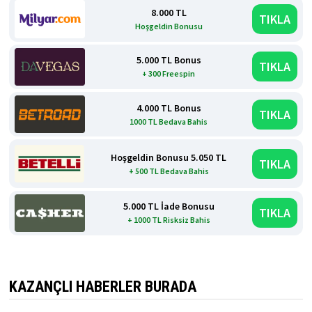
8.000 TL
TIKLA
Hoşgeldin Bonusu
5.000 TL Bonus
TIKLA
+ 300 Freespin
4.000 TL Bonus
TIKLA
1000 TL Bedava Bahis
Hoşgeldin Bonusu 5.050 TL
TIKLA
+ 500 TL Bedava Bahis
5.000 TL İade Bonusu
TIKLA
+ 1000 TL Risksiz Bahis
KAZANÇLI HABERLER BURADA