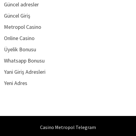
Güncel adresler
Güncel Giriş
Metropol Casino
Online Casino
Üyelik Bonusu
Whatsapp Bonusu
Yani Giriş Adresleri
Yeni Adres
Casino Metropol Telegram