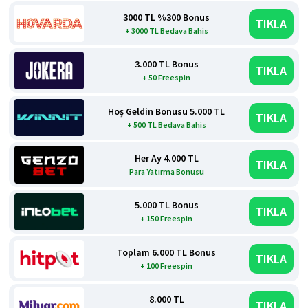
3000 TL %300 Bonus
TIKLA
+ 3000 TL Bedava Bahis
3.000 TL Bonus
TIKLA
+ 50 Freespin
Hoş Geldin Bonusu 5.000 TL
TIKLA
+ 500 TL Bedava Bahis
Her Ay 4.000 TL
TIKLA
Para Yatırma Bonusu
5.000 TL Bonus
TIKLA
+ 150 Freespin
Toplam 6.000 TL Bonus
TIKLA
+ 100 Freespin
8.000 TL
TIKLA