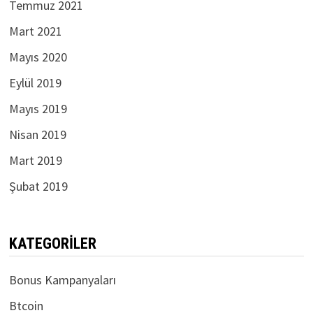
Temmuz 2021
Mart 2021
Mayıs 2020
Eylül 2019
Mayıs 2019
Nisan 2019
Mart 2019
Şubat 2019
KATEGORILER
Bonus Kampanyaları
Btcoin