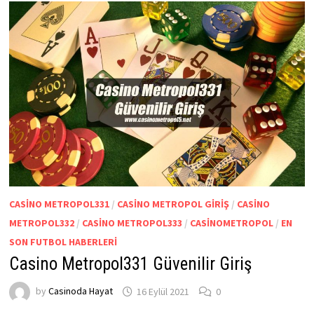
CASINO METROPOL331
/
CASINO METROPOL GIRIŞ
/
CASINO
METROPOL332
/
CASINO METROPOL333
/
CASINOMETROPOL
/
EN
SON FUTBOL HABERLERI
Casino Metropol331 Güvenilir Giriş
by
Casinoda Hayat
16 Eylül 2021
0