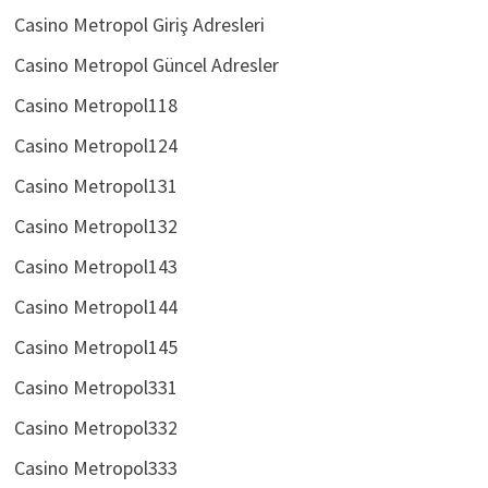
Casino Metropol Giriş Adresleri
Casino Metropol Güncel Adresler
Casino Metropol118
Casino Metropol124
Casino Metropol131
Casino Metropol132
Casino Metropol143
Casino Metropol144
Casino Metropol145
Casino Metropol331
Casino Metropol332
Casino Metropol333