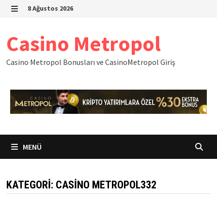
İçeriğe
8 Ağustos 2026
geç
MENÜ
Casino Metropol
Casino Metropol Bonusları ve CasinoMetropol Giriş
MENÜ
KATEGORI:
CASINO METROPOL332