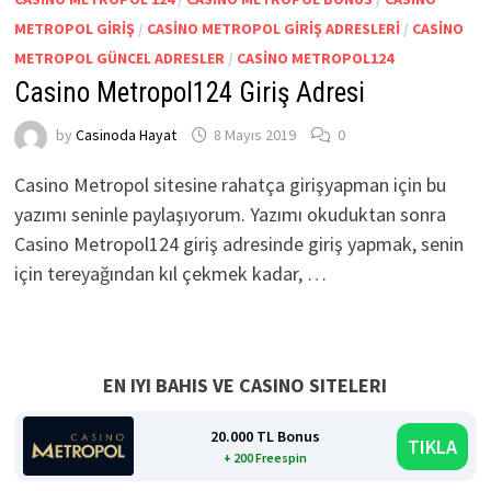
METROPOL GIRIŞ
/
CASINO METROPOL GIRIŞ ADRESLERI
/
CASINO
METROPOL GÜNCEL ADRESLER
/
CASINO METROPOL124
Casino Metropol124 Giriş Adresi
by
Casinoda Hayat
8 Mayıs 2019
0
Casino Metropol sitesine rahatça girişyapman için bu
yazımı seninle paylaşıyorum. Yazımı okuduktan sonra
Casino Metropol124 giriş adresinde giriş yapmak, senin
için tereyağından kıl çekmek kadar, …
EN IYI BAHIS VE CASINO SITELERI
20.000 TL Bonus
TIKLA
+ 200 Freespin