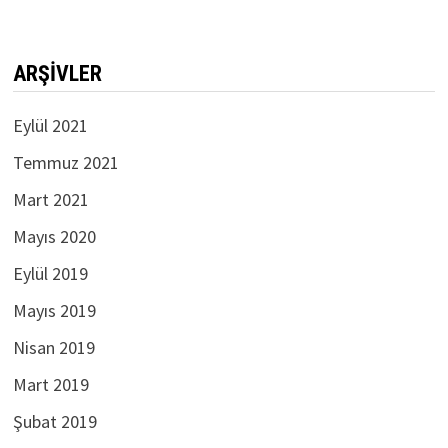
ARŞIVLER
Eylül 2021
Temmuz 2021
Mart 2021
Mayıs 2020
Eylül 2019
Mayıs 2019
Nisan 2019
Mart 2019
Şubat 2019