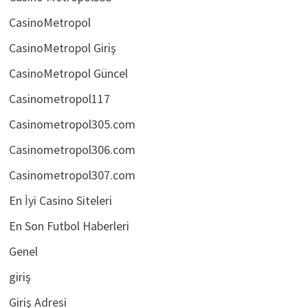
CasinoMetropol
CasinoMetropol Giriş
CasinoMetropol Güncel
Casinometropol117
Casinometropol305.com
Casinometropol306.com
Casinometropol307.com
En İyi Casino Siteleri
En Son Futbol Haberleri
Genel
giriş
Giriş Adresi