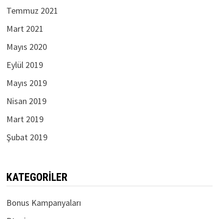
Temmuz 2021
Mart 2021
Mayıs 2020
Eylül 2019
Mayıs 2019
Nisan 2019
Mart 2019
Şubat 2019
KATEGORILER
Bonus Kampanyaları