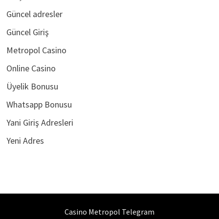
Güncel adresler
Güncel Giriş
Metropol Casino
Online Casino
Üyelik Bonusu
Whatsapp Bonusu
Yani Giriş Adresleri
Yeni Adres
Casino Metropol Telegram