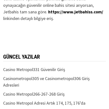
oynayacağın güvenilir online bahis sitesi arıyorsan,
Jetbahis tam sana göre.
https://www.jetbahiss.com/
linkinden detaylı bilgiye eriş.
GÜNCEL YAZILAR
Casino Metropol331 Güvenilir Giriş
Casinometropol305 ve Casinometropol306 Giriş
Adresleri
Casino Metropol266-267-268 Giriş
Casino Metropol Adresi Artık 174, 175, 176’da