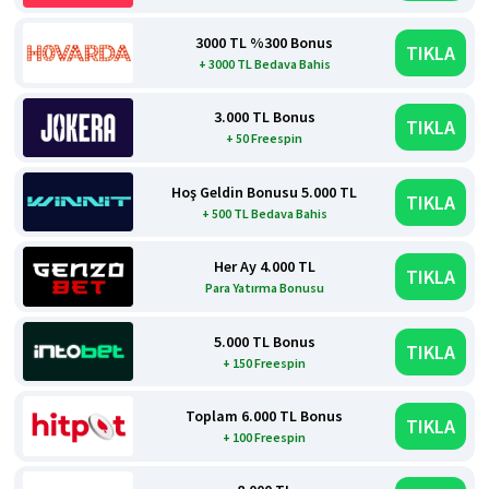
3000 TL %300 Bonus
TIKLA
+ 3000 TL Bedava Bahis
3.000 TL Bonus
TIKLA
+ 50 Freespin
Hoş Geldin Bonusu 5.000 TL
TIKLA
+ 500 TL Bedava Bahis
Her Ay 4.000 TL
TIKLA
Para Yatırma Bonusu
5.000 TL Bonus
TIKLA
+ 150 Freespin
Toplam 6.000 TL Bonus
TIKLA
+ 100 Freespin