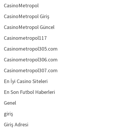
CasinoMetropol
CasinoMetropol Giriş
CasinoMetropol Güncel
Casinometropol117
Casinometropol305.com
Casinometropol306.com
Casinometropol307.com
En İyi Casino Siteleri
En Son Futbol Haberleri
Genel
giriş
Giriş Adresi