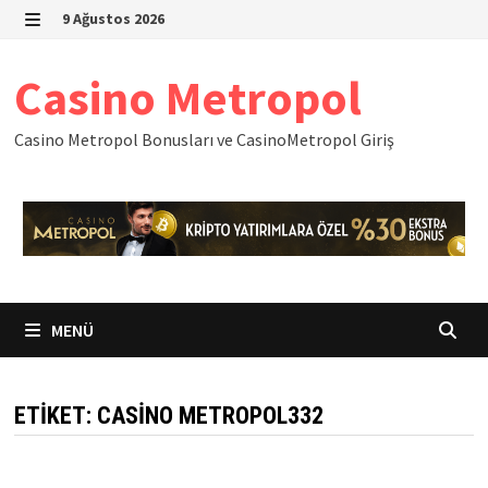
İçeriğe
9 Ağustos 2026
geç
MENÜ
Casino Metropol
Casino Metropol Bonusları ve CasinoMetropol Giriş
MENÜ
ETIKET:
CASINO METROPOL332