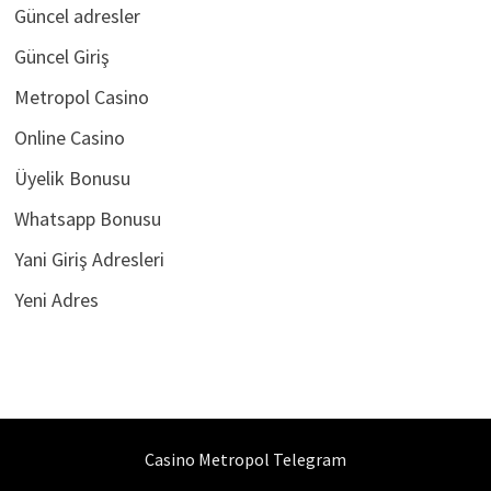
Güncel adresler
Güncel Giriş
Metropol Casino
Online Casino
Üyelik Bonusu
Whatsapp Bonusu
Yani Giriş Adresleri
Yeni Adres
Casino Metropol Telegram