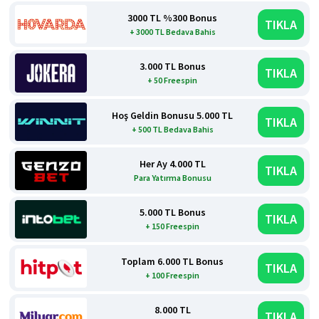
3000 TL %300 Bonus
TIKLA
+ 3000 TL Bedava Bahis
3.000 TL Bonus
TIKLA
+ 50 Freespin
Hoş Geldin Bonusu 5.000 TL
TIKLA
+ 500 TL Bedava Bahis
Her Ay 4.000 TL
TIKLA
Para Yatırma Bonusu
5.000 TL Bonus
TIKLA
+ 150 Freespin
Toplam 6.000 TL Bonus
TIKLA
+ 100 Freespin
8.000 TL
TIKLA