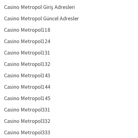
Casino Metropol Giriş Adresleri
Casino Metropol Güncel Adresler
Casino Metropol118
Casino Metropol124
Casino Metropol131
Casino Metropol132
Casino Metropol143
Casino Metropol144
Casino Metropol145
Casino Metropol331
Casino Metropol332
Casino Metropol333