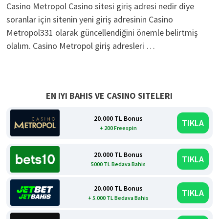
Casino Metropol Casino sitesi giriş adresi nedir diye
soranlar için sitenin yeni giriş adresinin Casino
Metropol331 olarak güncellendiğini önemle belirtmiş
olalım. Casino Metropol giriş adresleri …
EN IYI BAHIS VE CASINO SITELERI
20.000 TL Bonus
TIKLA
+ 200 Freespin
20.000 TL Bonus
TIKLA
5000 TL Bedava Bahis
20.000 TL Bonus
TIKLA
+ 5.000 TL Bedava Bahis