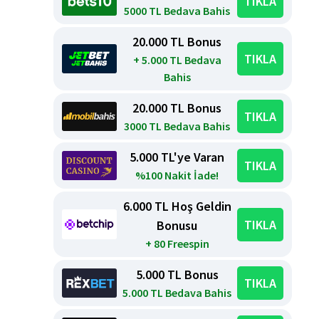
TIKLA
5000 TL Bedava Bahis
20.000 TL Bonus
TIKLA
+ 5.000 TL Bedava
Bahis
20.000 TL Bonus
TIKLA
3000 TL Bedava Bahis
5.000 TL'ye Varan
TIKLA
%100 Nakit İade!
6.000 TL Hoş Geldin
TIKLA
Bonusu
+ 80 Freespin
5.000 TL Bonus
TIKLA
5.000 TL Bedava Bahis