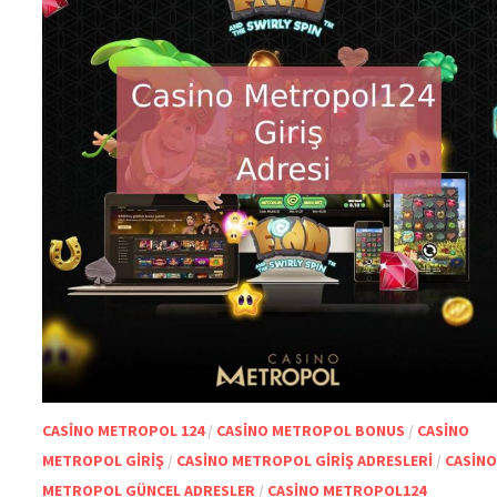
CASINO METROPOL 124
/
CASINO METROPOL BONUS
/
CASINO
METROPOL GIRIŞ
/
CASINO METROPOL GIRIŞ ADRESLERI
/
CASIN
METROPOL GÜNCEL ADRESLER
/
CASINO METROPOL124