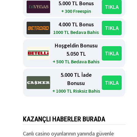
5.000 TL Bonus
TIKLA
+ 300 Freespin
4.000 TL Bonus
TIKLA
1000 TL Bedava Bahis
Hoşgeldin Bonusu
TIKLA
5.050 TL
+ 500 TL Bedava Bahis
5.000 TL İade
TIKLA
Bonusu
+ 1000 TL Risksiz Bahis
KAZANÇLI HABERLER BURADA
Canlı casino oyunlarının yanında güvenle