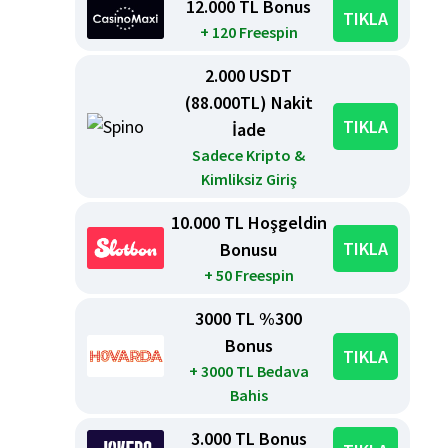
12.000 TL Bonus
TIKLA
+ 120 Freespin
2.000 USDT
(88.000TL) Nakit
TIKLA
İade
Sadece Kripto &
Kimliksiz Giriş
10.000 TL Hoşgeldin
TIKLA
Bonusu
+ 50 Freespin
3000 TL %300
Bonus
TIKLA
+ 3000 TL Bedava
Bahis
3.000 TL Bonus