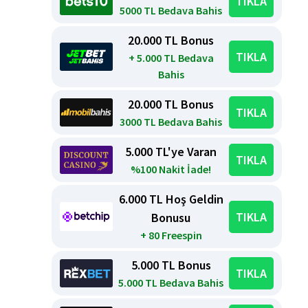
TIKLA
5000 TL Bedava Bahis
20.000 TL Bonus
TIKLA
+ 5.000 TL Bedava
Bahis
20.000 TL Bonus
TIKLA
3000 TL Bedava Bahis
5.000 TL'ye Varan
TIKLA
%100 Nakit İade!
6.000 TL Hoş Geldin
TIKLA
Bonusu
+ 80 Freespin
5.000 TL Bonus
TIKLA
5.000 TL Bedava Bahis