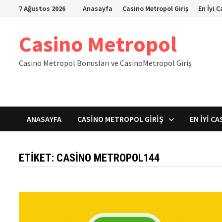
İçeriğe
7 Ağustos 2026
Anasayfa
Casino Metropol Giriş
En İyi C
geç
Casino Metropol
Casino Metropol Bonusları ve CasinoMetropol Giriş
ANASAYFA
CASINO METROPOL GIRIŞ
EN İYI C
ETIKET:
CASINO METROPOL144