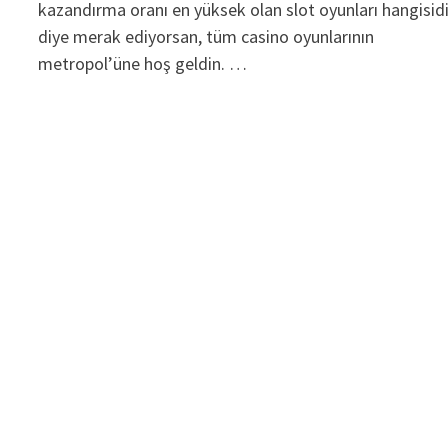
kazandırma oranı en yüksek olan slot oyunları hangisidi
diye merak ediyorsan, tüm casino oyunlarının
metropol’üne hoş geldin. …