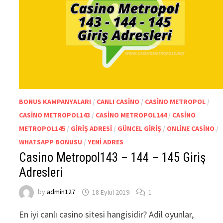
BONUS KAMPANYALARI
/
CANLI CASINO
/
CASINO METROPOL
/
CASINO METROPOL143
/
CASINO METROPOL144
/
CASINO
METROPOL145
/
GIRIŞ ADRESI
/
GÜNCEL GIRIŞ
/
ONLINE CASINO
/
WHATSAPP BONUSU
/
YENI ADRES
Casino Metropol143 – 144 – 145 Giriş
Adresleri
by
admin127
18 Eylül 2019
1
En iyi canlı casino sitesi hangisidir? Adil oyunlar,