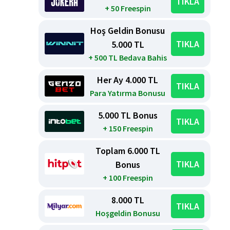
TIKLA
+ 50 Freespin
Hoş Geldin Bonusu
TIKLA
5.000 TL
+ 500 TL Bedava Bahis
Her Ay 4.000 TL
TIKLA
Para Yatırma Bonusu
5.000 TL Bonus
TIKLA
+ 150 Freespin
Toplam 6.000 TL
TIKLA
Bonus
+ 100 Freespin
8.000 TL
TIKLA
Hoşgeldin Bonusu