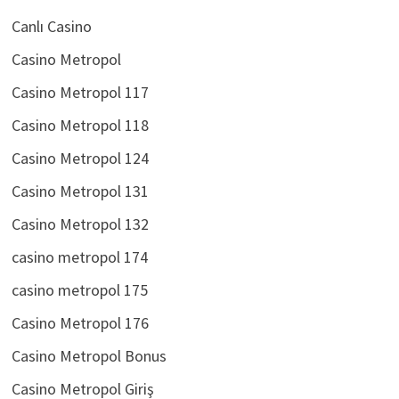
Canlı Casino
Casino Metropol
Casino Metropol 117
Casino Metropol 118
Casino Metropol 124
Casino Metropol 131
Casino Metropol 132
casino metropol 174
casino metropol 175
Casino Metropol 176
Casino Metropol Bonus
Casino Metropol Giriş