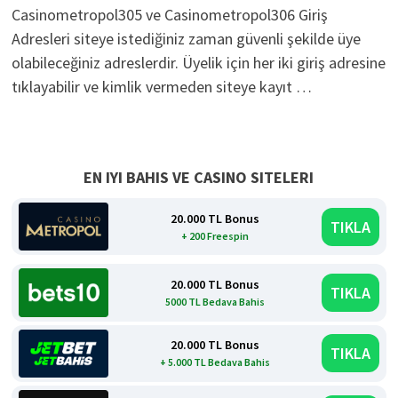
Casinometropol305 ve Casinometropol306 Giriş
Adresleri siteye istediğiniz zaman güvenli şekilde üye
olabileceğiniz adreslerdir. Üyelik için her iki giriş adresine
tıklayabilir ve kimlik vermeden siteye kayıt …
EN IYI BAHIS VE CASINO SITELERI
20.000 TL Bonus
TIKLA
+ 200 Freespin
20.000 TL Bonus
TIKLA
5000 TL Bedava Bahis
20.000 TL Bonus
TIKLA
+ 5.000 TL Bedava Bahis