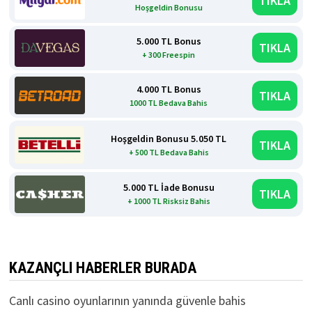
TIKLA
Hoşgeldin Bonusu
5.000 TL Bonus
TIKLA
+ 300 Freespin
4.000 TL Bonus
TIKLA
1000 TL Bedava Bahis
Hoşgeldin Bonusu 5.050 TL
TIKLA
+ 500 TL Bedava Bahis
5.000 TL İade Bonusu
TIKLA
+ 1000 TL Risksiz Bahis
KAZANÇLI HABERLER BURADA
Canlı casino oyunlarının yanında güvenle bahis